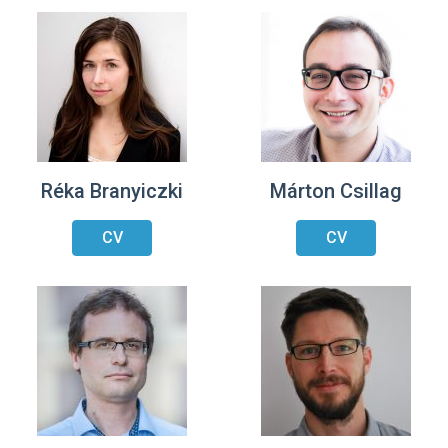
Réka Branyiczki
Márton Csillag
CV
CV