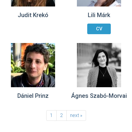
Judit Krekó
Lili Márk
CV
Dániel Prinz
Ágnes Szabó-Morvai
1
2
next »